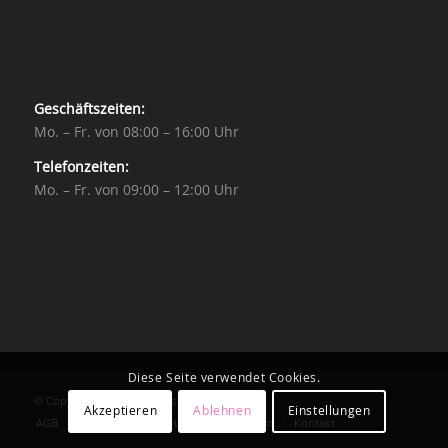
Geschäftszeiten:
Mo. – Fr. von 08:00 – 16:00 Uhr
Telefonzeiten:
Mo. – Fr. von 09:00 – 12:00 Uhr
Diese Seite verwendet Cookies.
© Copyright - Konzepthaus GmbH
Akzeptieren
Ablehnen
Einstellungen
AGB
Datenschutzerklärung
Impressum
Kontakt